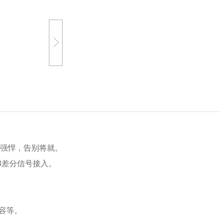
生来强悍，告别将就。
.3差分信号接入。
容等。